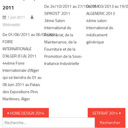
De 24/10/2011 au 27/10/2011
De 16/03/2013 au 19/
2011
SIPROST' 2011
ALGENERIC 2013
1 juin 2011
3ème Salon
4ème salon
Webmaster
International du
International du
De 01/06/2011 au 06/06/2011
Partenariat, de la
médicament
FOIRE
Maintenance, de la
générique
INTERNATIONALE
Fourniture et de la
D'ALGER (F.I.A) 2011
Promotion de la Sous-
44ème Foire
traitance Industrielle
Internationale d'Alger
qui se tiendra du 01 au
06 Juin 2011 au Palais
des Expositions Pins
Maritimes, Alger
Navigation de l’article
HOME DESIGN 2014
SETIFBAT 2014
Rechercher :