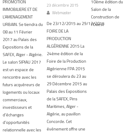
PROMOTION
10ème édition du
23 décembre 2015
IMMOBILIERE ET DE
Salon de la
Webmaster
L’AMENAGEMENT
Construction de
De 23/12/2015 au 29/12/2015
URBAIN. Se tiendra du
l'Ouest
FOIRE DE LA
08 au 11 Février
PRODUCTION
2017 au Palais des
ALGÉRIENNE 2015 La
Expositions de la
24ème édition de la
SAFEX, Alger - Algérie.
Foire de la Production
Le salon SIPIAU 2017
Algérienne FPA 2015
est un espace de
se déroulera du 23 au
rencontre avec les
29 Décembre 2015 au
futurs acquéreurs de
Palais des Expositions
logements ou locaux
de la SAFEX, Pins
commerciaux,
Maritimes, Alger -
investisseurs et
Algérie, au pavillon
d’échanges
Concorde. Cet
d’opportunités
événement offre une
relationnelle avec les