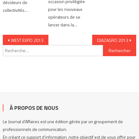
occasion privilégiée
décideurs de
pour les nouveaux
collectivités…
opérateurs de se
lancer dans la…
Navigation de l’article
WEST EXPO 2013
DJAZAGRO 2013
Rechercher :
À PROPOS DE NOUS
Le Journal d'Affaires est une édition gérée par un groupement de
professionnels de communication.
En créant ce support d'information, notre objectif est de vous offrir pour