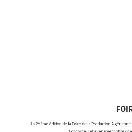
FOI
La 25ème édition de la Foire de la Production Algérienne
Concorde. Cet événement offre une o