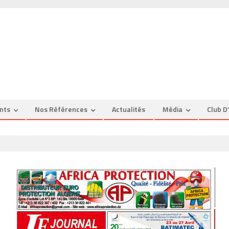
nts
Nos Références
Actualités
Média
Club D