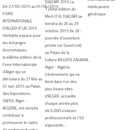
DJAZAIR 2015 La
De 27/05/2015 au 01/06/2015
médicament
12ème édition du
FOIRE
générique
Med-IT EL DJAZAÏR se
INTERNATIONALE
tiendra du 26 au 29
D'ALGER (F.I.A) 2015
octobre 2015 (le 26 :
Véritable espace pour
journée d'ouverture
les échanges
privée sur Guest List)
économiques,
au Palais de la
la 48ème édition de la
Culture MOUFDI ZAKARIA,
Foire Internationale
Alger - Algérie.
d'Alger qui se
L'événement, qui se
déroulera du 27 Mai au
tient dans l'un des
01 Juin 2015 au Palais
plus beaux sites
des Expositions,
d'ALGER, accueille
SAFEX, Alger -
chaque année plus
ALGERIE, est censée
de 6.000 visiteurs
contribuer à
professionnels et 150
promouvoir le cadre
exposants…
de partenariat entre