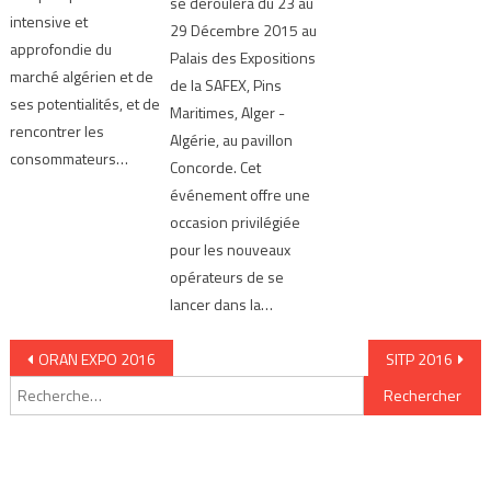
se déroulera du 23 au
intensive et
29 Décembre 2015 au
approfondie du
Palais des Expositions
marché algérien et de
de la SAFEX, Pins
ses potentialités, et de
Maritimes, Alger -
rencontrer les
Algérie, au pavillon
consommateurs…
Concorde. Cet
événement offre une
occasion privilégiée
pour les nouveaux
opérateurs de se
lancer dans la…
Navigation de l’article
ORAN EXPO 2016
SITP 2016
Rechercher :