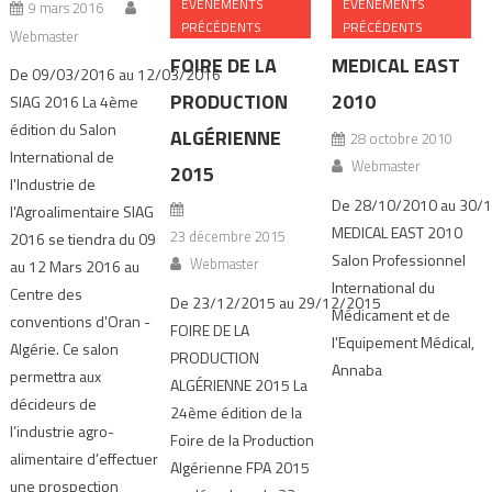
ÉVÉNEMENTS
ÉVÉNEMENTS
9 mars 2016
PRÉCÉDENTS
PRÉCÉDENTS
Webmaster
FOIRE DE LA
MEDICAL EAST
De 09/03/2016 au 12/03/2016
PRODUCTION
2010
SIAG 2016 La 4ème
édition du Salon
ALGÉRIENNE
28 octobre 2010
International de
Webmaster
2015
l'Industrie de
De 28/10/2010 au 30/
l'Agroalimentaire SIAG
MEDICAL EAST 2010
23 décembre 2015
2016 se tiendra du 09
Salon Professionnel
Webmaster
au 12 Mars 2016 au
International du
Centre des
De 23/12/2015 au 29/12/2015
Médicament et de
conventions d'Oran -
FOIRE DE LA
l'Equipement Médical,
Algérie. Ce salon
PRODUCTION
Annaba
permettra aux
ALGÉRIENNE 2015 La
décideurs de
24ème édition de la
l’industrie agro-
Foire de la Production
alimentaire d’effectuer
Algérienne FPA 2015
une prospection