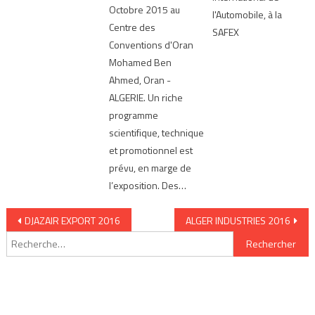
Octobre 2015 au
l'Automobile, à la
Centre des
SAFEX
Conventions d'Oran
Mohamed Ben
Ahmed, Oran -
ALGERIE. Un riche
programme
scientifique, technique
et promotionnel est
prévu, en marge de
l’exposition. Des…
Navigation de l’article
DJAZAIR EXPORT 2016
ALGER INDUSTRIES 2016
Rechercher :