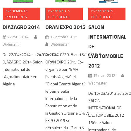
ÉVÉNEMENTS
ÉVÉNEMENTS
ÉVÉNEMENTS
PRÉCÉDENTS
PRÉCÉDENTS
PRÉCÉDENTS
DJAZAGRO 2014
ORAN EXPO 2015
SALON
INTERNATIONAL
22 avril 2014
12 octobre 2015
Webmaster
Webmaster
DE
De 22/04/2014 au 24/04/2014
De 12/10/2015 au 15/10/2015
L’AUTOMOBILE
DJAZAGRO 2014 Salon
ORAN EXPO 2015 Co-
2012
International de
organisé par "GMR
15 mars 2012
l'Agroalimentaire en
Events Algeria" et
Webmaster
Algérie
"Global Events Algeria",
le 6ème Salon
De 15/03/2012 au 25/
International de la
SALON
Construction et de
INTERNATIONAL DE
la Gestion Urbaine ORAN
L'AUTOMOBILE 2012
EXPO 2015 se
15ème Salon
déroulera du 12 au 15
International de