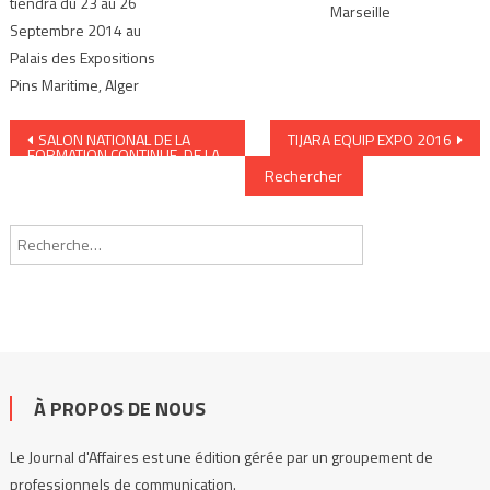
tiendra du 23 au 26
Marseille
Septembre 2014 au
Palais des Expositions
Pins Maritime, Alger
Navigation de l’article
SALON NATIONAL DE LA
TIJARA EQUIP EXPO 2016
FORMATION CONTINUE, DE LA
Rechercher :
FORMATION PAR
APPRENTISSAGE ET DU
RECRUTEMENT EN
ALTERNANCE 2016
À PROPOS DE NOUS
Le Journal d'Affaires est une édition gérée par un groupement de
professionnels de communication.