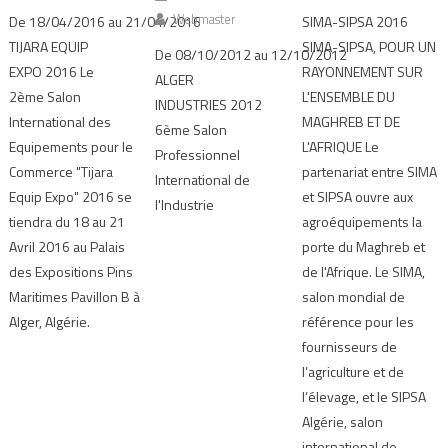
Webmaster
De 18/04/2016 au 21/04/2016
SIMA-SIPSA 2016
TIJARA EQUIP
SIMA-SIPSA, POUR UN
De 08/10/2012 au 12/10/2012
EXPO 2016 Le
RAYONNEMENT SUR
ALGER
2ème Salon
L'ENSEMBLE DU
INDUSTRIES 2012
International des
MAGHREB ET DE
6ème Salon
Equipements pour le
L'AFRIQUE Le
Professionnel
Commerce "Tijara
partenariat entre SIMA
International de
Equip Expo" 2016 se
et SIPSA ouvre aux
l'Industrie
tiendra du 18 au 21
agroéquipements la
Avril 2016 au Palais
porte du Maghreb et
des Expositions Pins
de l'Afrique. Le SIMA,
Maritimes Pavillon B à
salon mondial de
Alger, Algérie.
référence pour les
fournisseurs de
l’agriculture et de
l’élevage, et le SIPSA
Algérie, salon
international de