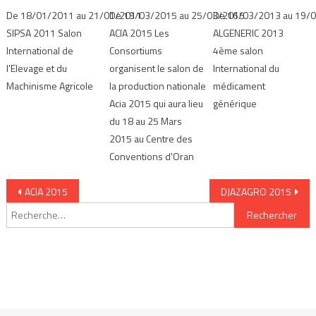
De 18/01/2011 au 21/01/2011
De 19/03/2015 au 25/03/2015
De 16/03/2013 au 19/
SIPSA 2011 Salon
ACIA 2015 Les
ALGENERIC 2013
International de
Consortiums
4ème salon
l'Elevage et du
organisent le salon de
International du
Machinisme Agricole
la production nationale
médicament
Acia 2015 qui aura lieu
générique
du 18 au 25 Mars
2015 au Centre des
Conventions d'Oran
Navigation de l’article
ACIA 2015
DJAZAGRO 2015
Rechercher :