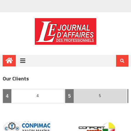
Our Clients
4
4
5
5