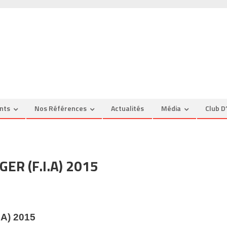
nts
Nos Références
Actualités
Média
Club D
ER (F.I.A) 2015
.A)
2015