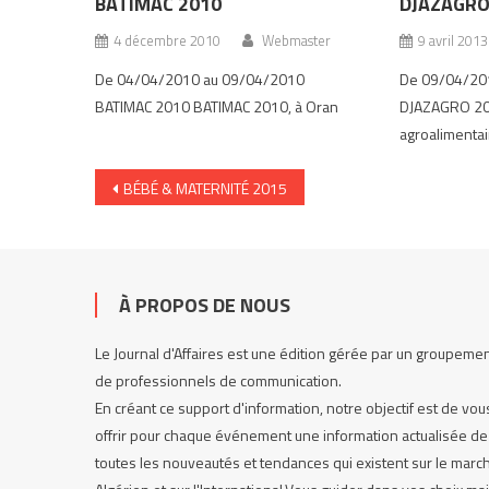
BATIMAC 2010
DJAZAGRO
4 décembre 2010
Webmaster
9 avril 2013
De 04/04/2010 au 09/04/2010
De 09/04/20
BATIMAC 2010 BATIMAC 2010, à Oran
DJAZAGRO 2013
agroalimentai
Navigation de l’article
BÉBÉ & MATERNITÉ 2015
À PROPOS DE NOUS
Le Journal d'Affaires est une édition gérée par un groupeme
de professionnels de communication.
En créant ce support d'information, notre objectif est de vou
offrir pour chaque événement une information actualisée de
toutes les nouveautés et tendances qui existent sur le marc