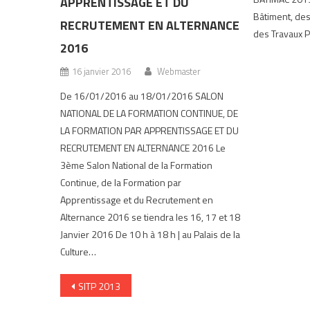
APPRENTISSAGE ET DU
Bâtiment, des
RECRUTEMENT EN ALTERNANCE
des Travaux P
2016
16 janvier 2016
Webmaster
De 16/01/2016 au 18/01/2016 SALON
NATIONAL DE LA FORMATION CONTINUE, DE
LA FORMATION PAR APPRENTISSAGE ET DU
RECRUTEMENT EN ALTERNANCE 2016 Le
3ème Salon National de la Formation
Continue, de la Formation par
Apprentissage et du Recrutement en
Alternance 2016 se tiendra les 16, 17 et 18
Janvier 2016 De 10 h à 18 h | au Palais de la
Culture…
Navigation de l’article
SITP 2013