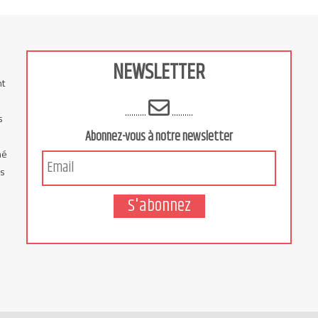
NEWSLETTER
nt
..........
..........
s
Abonnez-vous à notre newsletter
hé
is
S'abonnez