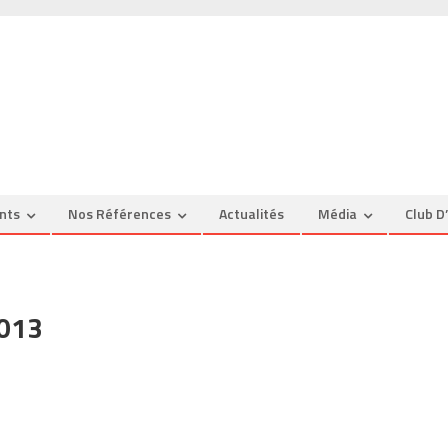
nts
Nos Références
Actualités
Média
Club D
013