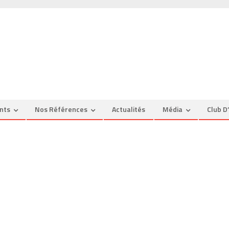
nts
Nos Références
Actualités
Média
Club D