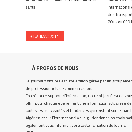
santé
International
des Transports
2015 au CCO 
Navigation de l’article
BATIMAC 2014
À PROPOS DE NOUS
Le Journal d'Affaires est une édition gérée par un groupeme
de professionnels de communication.
En créant ce support d'information, notre objectif est de vou
offrir pour chaque événement une information actualisée de
toutes les nouveautés et tendances qui existent sur le marc
Algérien et sur l'International.Vous guider dans vos choix ma
également vous informer, voilà toute l'ambition du Journal