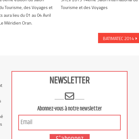
 du Tourisme, des Voyages et
Tourisme et des Voyages
 aura lieu du 01 au 04 Avril
Le Méridien Oran.
BATIMATEC 2014
NEWSLETTER
nt
..........
..........
s
Abonnez-vous à notre newsletter
hé
is
S'abonnez