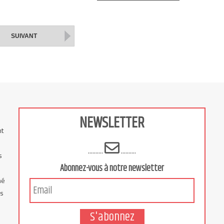
SUIVANT
NEWSLETTER
nt
..........
..........
s
Abonnez-vous à notre newsletter
hé
is
S'abonnez