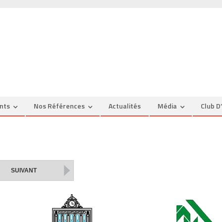
nts
Nos Références
Actualités
Média
Club D
SUIVANT