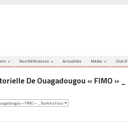
nts
Nos Références
Actualités
Média
Club D
ctorielle De Ouagadougou « FIMO » _