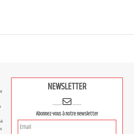
NEWSLETTER
nt
..........
..........
s
Abonnez-vous à notre newsletter
hé
is